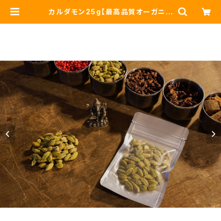
カルダモン25g【最高品質オーガニッ
クグリーンカルダモンホール・グァテ
マラ産】Organic Green cardam
om | チャイ屋ヨギー