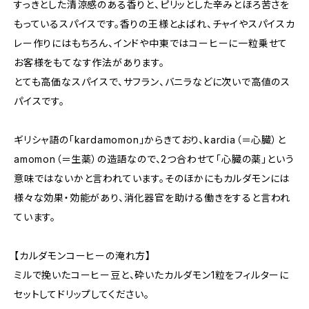
すっきとした清涼感のある香りと、ピリッとした辛みとほろ苦さを
もっているスパイスです。香りの王様とよばれ、チャイやスパイスカ
レー作りにはもちろん、インドや中東ではコーヒーに一粒乗せて
お客様をもてなす作法があります。
とても高価なスパイスで、サフラン、バニラなどに次いで高値のス
パイスです。
ギリシャ語の「kardamomon」からきており、kardia（＝心臓）と
amomon（＝生薬）の造語なので、2つ合わせて「心臓の薬」という
意味ではないかと言われています。そのほかにもカルダモンには
様々な効果・効能があり、消化器官を助ける働きをすると言われ
ています。
【カルダモンコーヒーの淹れ方】
ミルで挽いたコーヒー豆と、砕いたカルダモン1粒をフィルターに
セットしてドリップしてください。