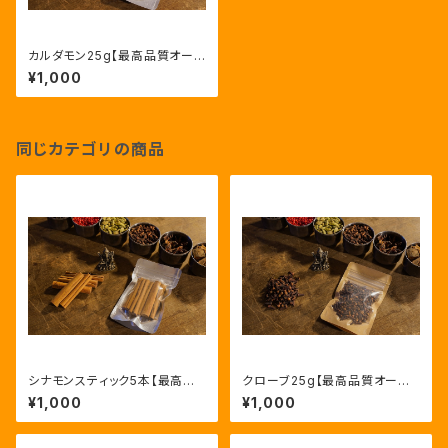
カルダモン25g【最高品質オーガ
ニックグリーンカルダモンホー
¥1,000
ル・グァテマラ産】Organic Gre
en cardamom
同じカテゴリの商品
シナモンスティック5本【最高品
クローブ25g【最高品質オーガ
質オーガニックシナモンスティッ
ニッククローブホール・インドネ
¥1,000
¥1,000
ク・スリランカ産】Organic cinn
シア産】Organic Clove
amon