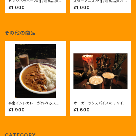
ピンクペッパー20g【最高品質/
スターアニス25g【最高品質オー
農薬不使用ピンクペッパー・マダ
ガニックスターアニス・ベトナム
¥1,000
¥1,000
ガスカル産】Pink Pepper
産】Organic Star anise
その他の商品
ॐ南インドカレーが作れるスパ
オーガニックスパイスのチャイセ
イスセット【おうちでヨギーカレ
ット10杯分【チャイ屋ヨギーのチ
¥1,900
¥1,600
ーセット】
ャイスパイスセット】
CATEGORY